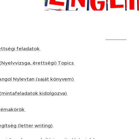
ettségi feladatok
(Nyelvvizsga, érettségi) Topics
ngol Nylevtan (saját könyvem)
 (mintafeladatok kidolgozva)
 Témakörök
egítség (letter writing)