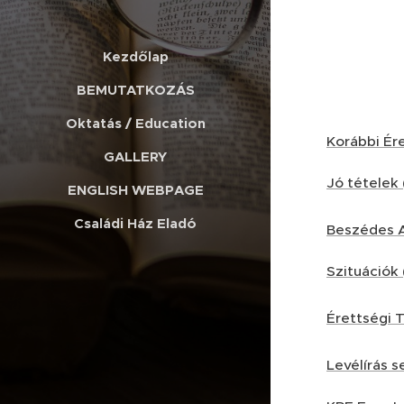
Kezdőlap
BEMUTATKOZÁS
Oktatás / Education
Korábbi Ér
GALLERY
Jó tételek 
ENGLISH WEBPAGE
Családi Ház Eladó
Beszédes A
Szituációk
Érettségi
Levélírás s